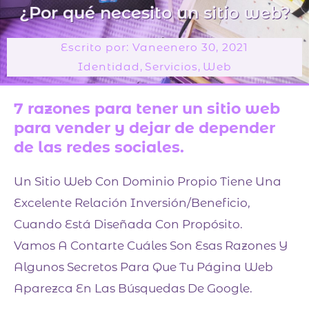
-
¿Por qué necesito un sitio web?
c
a
Escrito por:
Vane
enero 30, 2021
r
Identidad
,
Servicios
,
Web
t
7 razones para tener un sitio web
para vender y dejar de depender
de las redes sociales.
Un Sitio Web Con Dominio Propio Tiene Una
Excelente Relación Inversión/beneficio,
Cuando Está Diseñada Con Propósito.
Vamos A Contarte Cuáles Son Esas Razones Y
Algunos Secretos Para Que Tu Página Web
Aparezca En Las Búsquedas De Google.