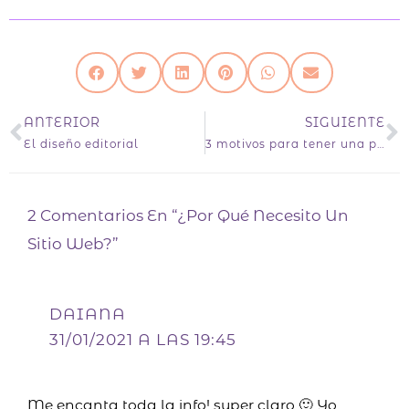
ANTERIOR
SIGUIENTE
Ant
S
El diseño editorial
3 motivos para tener una paleta cromática de marca
2 Comentarios En “¿Por Qué Necesito Un
Sitio Web?”
DAIANA
31/01/2021 A LAS 19:45
Me encanta toda la info! super claro 🙂 Yo