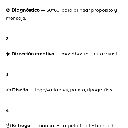
🧭
Diagnóstico
— 30’/60’ para alinear propósito y
mensaje.
2
🧠
Dirección creativa
— moodboard + ruta visual.
3
✍️
Diseño
— logo/variantes, paleta, tipografías.
4
📦
Entrega
— manual + carpeta final + handoff.