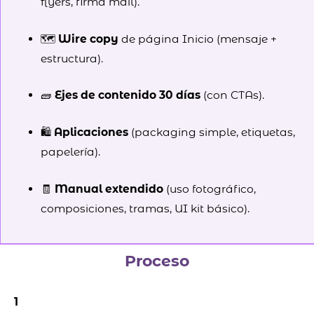
flyers, firma mail).
🗺️
Wire copy
de página Inicio (mensaje +
estructura).
🧱
Ejes de contenido 30 días
(con CTAs).
🛍️
Aplicaciones
(packaging simple, etiquetas,
papelería).
🧾
Manual extendido
(uso fotográfico,
composiciones, tramas, UI kit básico).
Proceso
1