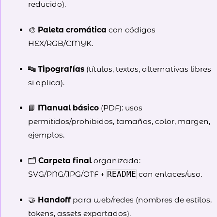
reducido).
🎨
Paleta cromática
con códigos
HEX/RGB/CMYK.
🔤
Tipografías
(títulos, textos, alternativas libres
si aplica).
📘
Manual básico
(PDF): usos
permitidos/prohibidos, tamaños, color, margen,
ejemplos.
🗂️
Carpeta final
organizada:
SVG/PNG/JPG/OTF +
con enlaces/uso.
README
🤝
Handoff
para web/redes (nombres de estilos,
tokens, assets exportados).