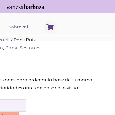
S
b
Sobre mi
h
o
Pack
/ Pack Raíz
p
io
,
Pack
,
Sesiones
p
i
n
g
-
sesiones para ordenar la base de tu marca,
c
a
rioridades antes de pasar a lo visual.
r
t