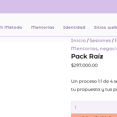
i Método
Mentorías
Identidad
Sitios we
Pack
Inicio
/
Sesiones
/
Raíz
Mentorías
,
negoc
Pack Raíz
cantidad
$
297,000.00
Un proceso 1:1 de 4 
tu propuesta y tus p