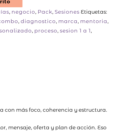
rito
ías
,
negocio
,
Pack
,
Sesiones
Etiquetas:
combo
,
diagnostico
,
marca
,
mentoria
,
sonalizado
,
proceso
,
sesion 1 a 1
,
 con más foco, coherencia y estructura.
or, mensaje, oferta y plan de acción. Eso