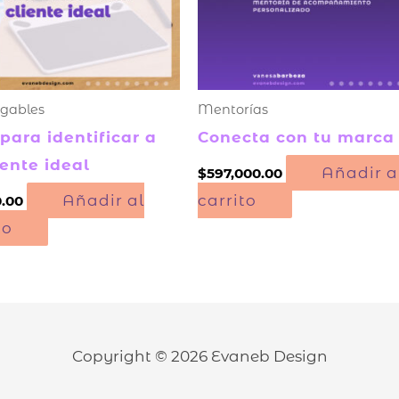
gables
Mentorías
para identificar a
Conecta con tu marca
iente ideal
Añadir a
$
597,000.00
Añadir al
carrito
0.00
to
Copyright © 2026
Evaneb Design