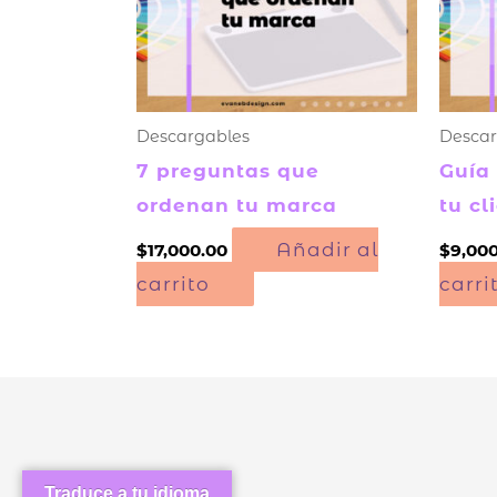
Descargables
Descar
7 preguntas que
Guía 
ordenan tu marca
tu cl
Añadir al
$
17,000.00
$
9,00
carrito
carri
Traduce a tu idioma