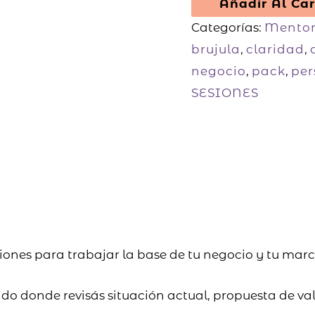
Añadir Al Car
Categorías:
Mentor
brujula
,
claridad
,
negocio
,
pack
,
per
SESIONES
nes para trabajar la base de tu negocio y tu marca
do donde revisás situación actual, propuesta de val