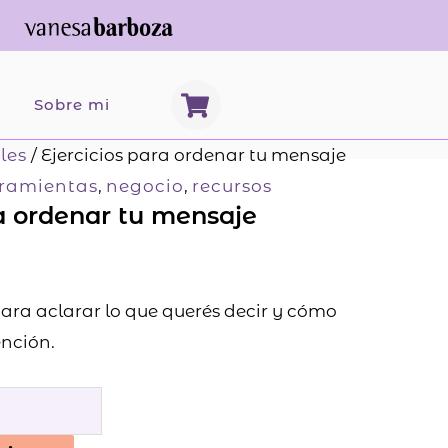
S
b
Sobre mi
h
o
les
/ Ejercicios para ordenar tu mensaje
p
ramientas
,
negocio
,
recursos
p
ra ordenar tu mensaje
i
n
g
-
ara aclarar lo que querés decir y cómo
c
a
ención.
r
t