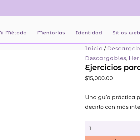
i Método
Mentorías
Identidad
Sitios we
Ejercicios
Inicio
/
Descargab
para
Descargables
,
Her
Ejercicios pa
ordenar
tu
$
15,000.00
mensaje
cantidad
Una guía práctica p
decirlo con más int