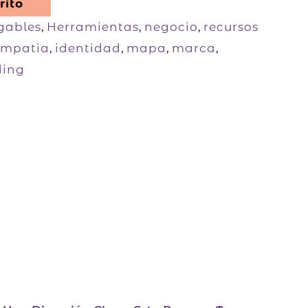
rito
gables
,
Herramientas
,
negocio
,
recursos
empatia
,
identidad
,
mapa
,
marca
,
ding