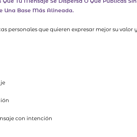
ís Que Tu Mensaje Se Dispersa O Que Publicás Sin
e Una Base Más Alineada.
s personales que quieren expresar mejor su valor y
je
ción
nsaje con intención