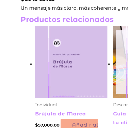
Un mensaje más claro, más coherente y má
Productos relacionados
Individual
Descar
Brújula de Marca
Guía 
tu cl
Añadir al
$
57,000.00