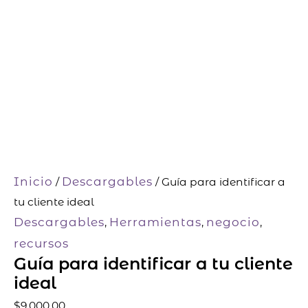
-
cliente
c
ideal
a
cantidad
r
t
Inicio
Descargables
/
/ Guía para identificar a
tu cliente ideal
Descargables
Herramientas
negocio
,
,
,
recursos
Guía para identificar a tu cliente
ideal
$
9,000.00