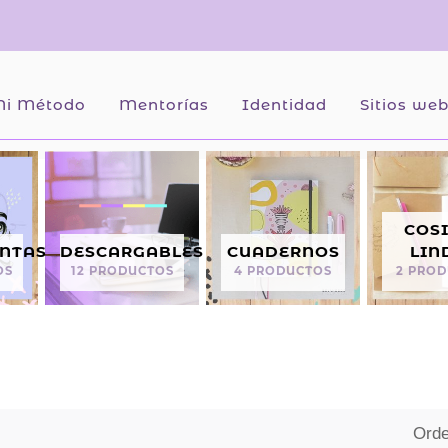
i Método
Mentorías
Identidad
Sitios we
COS
NTAS
DESCARGABLES
CUADERNOS
LIN
OS
12 PRODUCTOS
4 PRODUCTOS
2 PRO