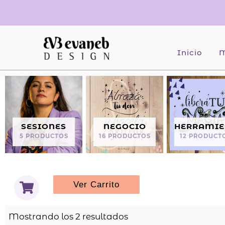
Ir
al
contenido
Inicio
M
SESIONES
NEGOCIO
HERRAMIE
5 PRODUCTOS
16 PRODUCTOS
12 PRODUCT
S
Ver Carrito
h
o
Ordenado
p
Mostrando los 2 resultados