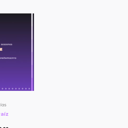
ías
aíz