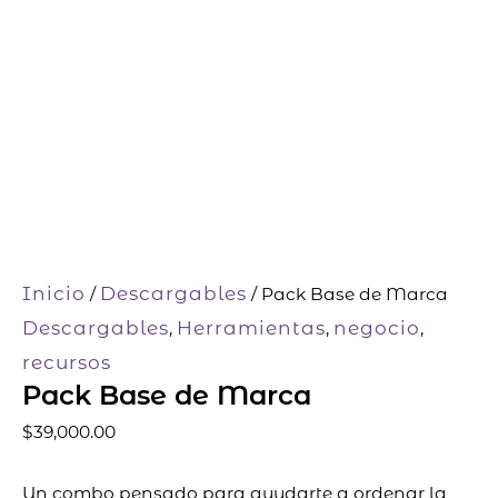
-
c
a
r
t
Inicio
Descargables
/
/ Pack Base de Marca
Descargables
Herramientas
negocio
,
,
,
recursos
Pack Base de Marca
$
39,000.00
Un combo pensado para ayudarte a ordenar la