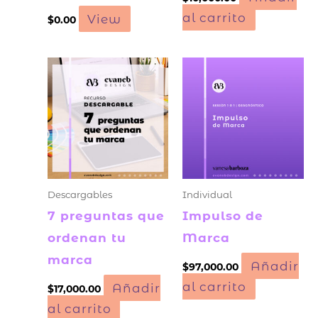
al carrito
View
$
0.00
Descargables
Individual
7 preguntas que
Impulso de
ordenan tu
Marca
marca
Añadir
$
97,000.00
al carrito
Añadir
$
17,000.00
al carrito