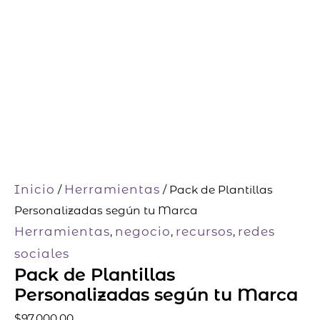
-
tu
c
Marca
a
cantidad
r
t
Inicio
Herramientas
/
/ Pack de Plantillas
Personalizadas según tu Marca
Herramientas
negocio
recursos
redes
,
,
,
sociales
Pack de Plantillas
Personalizadas según tu Marca
$
97,000.00